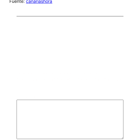
Fuente:
canariashora
Comentarios
Deja una respuesta
Tu dirección de correo electrónico no será
publicada.
Los campos obligatorios están marcados
con
*
Comentario
*