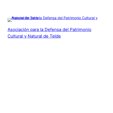
Asociación para la Defensa del Patrimonio
Cultural y Natural de Telde
Asociación para la Defensa el Patrimonio Cultural y
Natural de Telde
Acerca de
Privacidad
Social
Adepatel
Política de privacidad
Facebook
Asóciate
Términos y condiciones
Instagram
Carreras
Contacta con consotros
Twitter/X
c/ El Roque, 119 · 35200 · San Gregorio · Telde