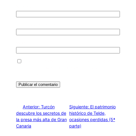
Nombre
*
Correo electrónico
*
Web
Guarda mi nombre, correo electrónico y web en
este navegador para la próxima vez que
comente.
←
Anterior:
Turcón
Siguiente:
El patrimonio
descubre los secretos de
histórico de Telde,
la presa más alta de Gran
ocasiones perdidas (5ª
Canaria
parte)
→