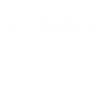
Acerca de
Privacidad
Social
Adepatel
Política de privacidad
Facebook
Asóciate
Términos y condiciones
Instagram
Carreras
Contacta con consotros
Twitter/X
c/ El Roque, 119 · 35200 · San Gregorio · Telde