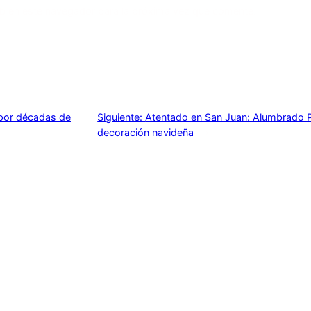
b en este navegador para la próxima vez que comente.
 por décadas de
Siguiente:
Atentado en San Juan: Alumbrado Púb
decoración navideña
→