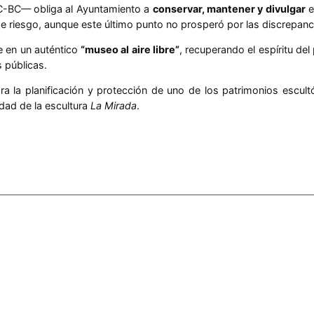
C-BC— obliga al Ayuntamiento a
conservar, mantener y divulgar
e
de riesgo, aunque este último punto no prosperó por las discrepanci
e en un auténtico
“museo al aire libre”
, recuperando el espíritu de
s públicas.
 la planificación y protección de uno de los patrimonios escultó
ridad de la escultura
La Mirada
.