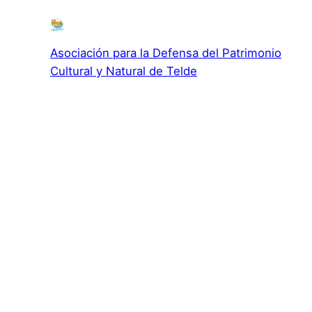
Asociación para la Defensa del Patrimonio
Cultural y Natural de Telde
Asociación para la Defensa el Patrimonio Cultural y
Natural de Telde
c/ El Roque, 119 · 35200 · San Gregorio · Telde