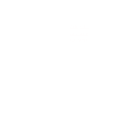
Acerca de
Adepatel
Asóciate
Carreras