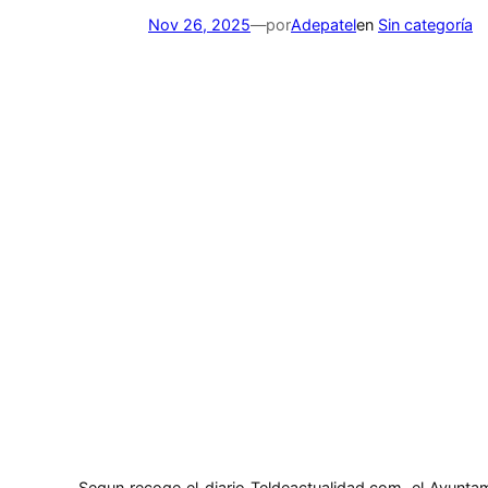
Nov 26, 2025
—
por
Adepatel
en
Sin categoría
Segun recoge el diario Teldeactualidad.com, el Ayunta