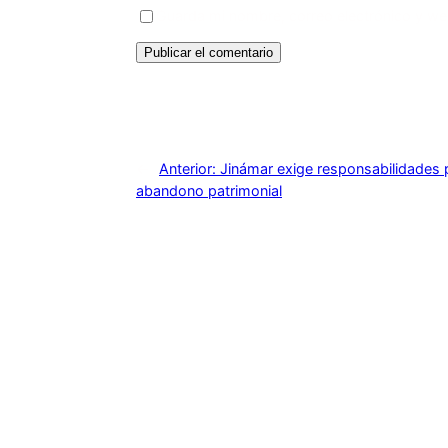
Guarda mi nombre, correo electrónico y we
←
Anterior:
Jinámar exige responsabilidades
abandono patrimonial