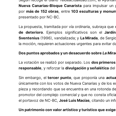
Nueva Canarias–Bloque Canarista
para impulsar un 
por
más de 152 obras
, entre
103 esculturas y monu
presentado por NC-BC.
La propuesta, tramitada por vía ordinaria, subraya qu
de deterioro
. Ejemplos significativos son el
Jardí
Sventenius
(1996), vandalizada; y
La Mirada
, de Sergi
la moción, requieren actuaciones urgentes para evitar da
Dos puntos aprobados y un desacuerdo sobre
La Mir
La votación se realizó por separado. Los
dos primeros
responsable
, y reforzar la
divulgación y señalética
del
Sin embargo, el
tercer punto
, que proponía una
actua
únicamente con los votos de Nueva Canarias y de los edi
pieza y recordando que se encuentra en una rotonda de
promotor del complejo comercial y que no consta ofici
el portavoz de NC-BC,
José Luis Macías
, citando un in
Un patrimonio con valor artístico y turístico que exig