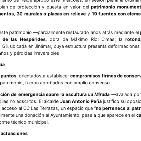
plan de protección y puesta en valor del
patrimonio monumenta
mentos
,
30 murales o placas en relieve
y
19 fuentes con eleme
e este patrimonio —parcialmente restaurado años atrás mediante 
n de las Hespérides
, obra de Máximo Riol Cimas; la
rotond
o Gil, ubicada en Jinámar, cuya estructura presenta deformacione
ños y pérdidas irreversibles
ada
 puntos
, orientados a establecer
compromisos firmes de conser
 patrimonio, fueron aprobados con amplio consenso.
ción de emergencia sobre la escultura
La Mirada
—avalada por 
les no adscritos. El alcalde
Juan Antonio Peña
justificó su opos
 acceso al CC Las Terrazas, un espacio que “
no pertenece al pat
almente una donación al Ayuntamiento, pese a que aparece en el
ca
forme técnico municipal.
e actuaciones