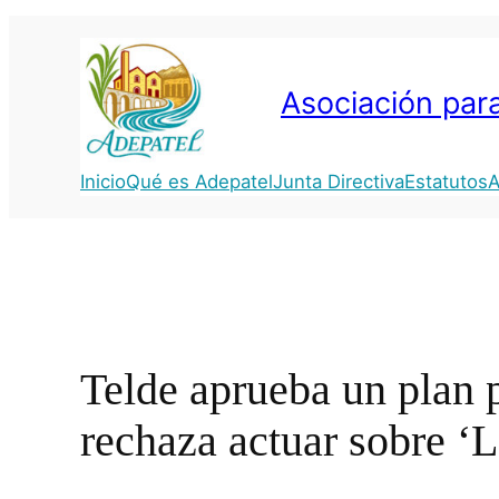
Saltar
al
contenido
Asociación para
Inicio
Qué es Adepatel
Junta Directiva
Estatutos
A
Telde aprueba un plan p
rechaza actuar sobre ‘