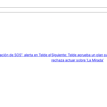
b en este navegador para la próxima vez que comente.
ación de SOS”, alerta en Telde el
Siguiente:
Telde aprueba un plan p
rechaza actuar sobre ‘La Mirada’