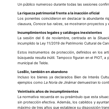
Un público numeroso durante todas las sesiones confirm
La riqueza patrimonial frente a la inacción oficial
Los ponentes coincidieron en destacar la abundante riqu
clausura,
Conoce tus raíces
, se mostraron proyectos y e
Incumplimientos legales y catálogos inexistentes
La sesión del 6 de noviembre, centrada en la
Situac
incumplido la Ley 11/2019 de Patrimonio Cultural de Cana
Estos instrumentos de protección, definidos en los art
búsqueda resulta inútil. Tampoco figuran en el PIOT, a p
municipal de Telde.
LosBic, también en abandono
Incluso los bienes ya declarados Bien de Interés Cult
ejemplos como
La Noria de Jinámar
demuestran lo contr
Veintiséis años de incumplimientos
La normativa recuerda en su preámbulo que esta situaci
sin protección efectiva. Además, los cabildos y ayunt
máximo de tres años que establece su disposición transi