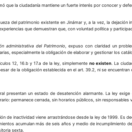
ó que la ciudadanía mantiene un fuerte interés por conocer y defen
eza del patrimonio existente en Jinámar y, a la vez, la dejación i
xperiencias que demuestran que, con voluntad política y participac
ión administrativa del Patrimonio
, expuso con claridad un proble
rias, especialmente la obligación de elaborar y gestionar los catál
ículos 12, 16.b y 17.a de la ley, simplemente
no existen
. La ciuda
esar de la obligación establecida en el art. 39.2, ni se encuentran
ural presentan un estado de desatención alarmante. La ley exige
ario: permanece cerrada, sin horarios públicos, sin responsables vi
ón de inactividad viene arrastrándose desde la ley de 1999. Es de
amientos acumulan más de seis años y medio de incumplimiento desd
toria sexta.