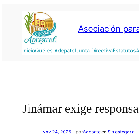
Saltar
al
contenido
Asociación para
Inicio
Qué es Adepatel
Junta Directiva
Estatutos
A
Jinámar exige responsa
Nov 24, 2025
—
por
Adepatel
en
Sin categoría