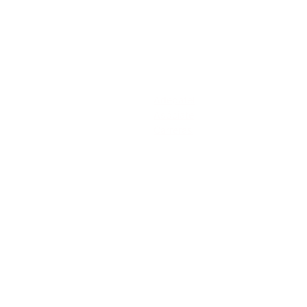
Acerca de
Adepatel
Asóciate
Carreras