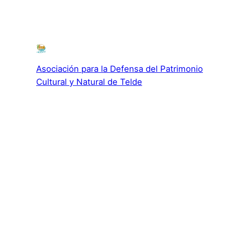
Asociación para la Defensa del Patrimonio
Cultural y Natural de Telde
Asociación para la Defensa el Patrimonio Cultural y
Natural de Telde
c/ El Roque, 119 · 35200 · San Gregorio · Telde