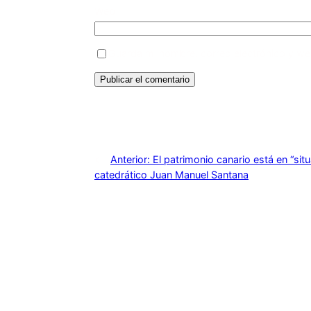
Web
Guarda mi nombre, correo electrónico y we
←
Anterior:
El patrimonio canario está en “situ
catedrático Juan Manuel Santana