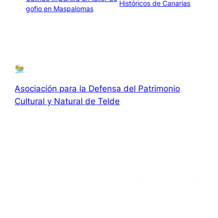
Históricos de Canarias
gofio en Maspalomas
→
Asociación para la Defensa del Patrimonio
Cultural y Natural de Telde
Asociación para la Defensa el Patrimonio Cultural y Natural
de Telde
Acerca de
Privacidad
Social
Adepatel
Política de privacidad
Facebook
Asóciate
Términos y condiciones
Instagram
Carreras
Contacta con consotros
Twitter/X