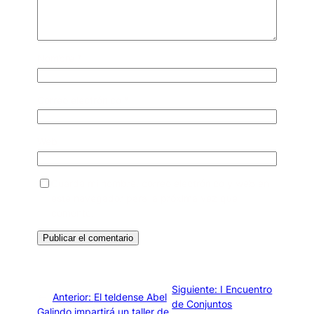
Nombre
*
Correo electrónico
*
Web
Guarda mi nombre, correo electrónico y web en
este navegador para la próxima vez que
comente.
Siguiente:
I Encuentro
←
Anterior:
El teldense Abel
de Conjuntos
Galindo impartirá un taller de