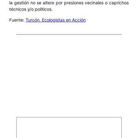
la gestión no se altere por presiones vecinales o caprichos
técnicos y/o políticos.
Fuente:
Turcón. Ecologistas en Acción
Comentarios
Deja una respuesta
Tu dirección de correo electrónico no será
publicada.
Los campos obligatorios están marcados
con
*
Comentario
*