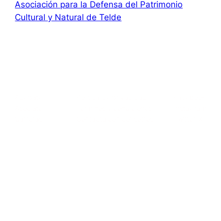
Asociación para la Defensa del Patrimonio
Cultural y Natural de Telde
Asociación para la Defensa el Patrimonio Cultural y Natural
de Telde
Acerca de
Privacidad
Social
Adepatel
Política de privacidad
Facebook
Asóciate
Términos y condiciones
Instagram
Carreras
Contacta con consotros
Twitter/X
c/ El Roque, 119 · 35200 · San Gregorio · Telde