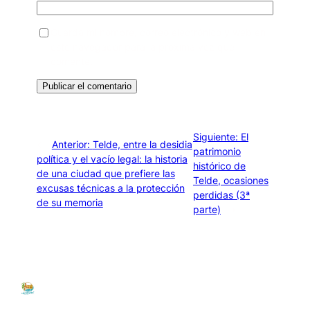
Guarda mi nombre, correo electrónico y web en
este navegador para la próxima vez que
comente.
Siguiente:
El
←
Anterior:
Telde, entre la desidia
patrimonio
política y el vacío legal: la historia
histórico de
de una ciudad que prefiere las
Telde, ocasiones
excusas técnicas a la protección
perdidas (3ª
de su memoria
parte)
→