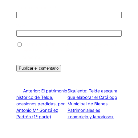
Correo electrónico
*
Web
Guarda mi nombre, correo electrónico y web en
este navegador para la próxima vez que
comente.
←
Anterior:
El patrimonio
Siguiente:
Telde asegura
histórico de Telde,
que elaborar el Catálogo
ocasiones perdidas, por
Municipal de Bienes
Antonio Mª González
Patrimoniales es
Padrón (1ª parte)
«complejo y laborioso»
→