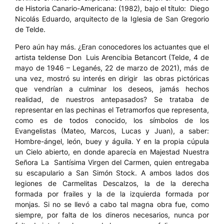
de Historia Canario-Americana: (1982), bajo el título: Diego
Nicolás Eduardo, arquitecto de la Iglesia de San Gregorio
de Telde.
Pero aún hay más. ¿Eran conocedores los actuantes que el
artista teldense Don Luis Arencibia Betancort (Telde, 4 de
mayo de 1946 – Leganés, 22 de marzo de 2021), más de
una vez, mostró su interés en dirigir las obras pictóricas
que vendrían a culminar los deseos, jamás hechos
realidad, de nuestros antepasados? Se trataba de
representar en las pechinas el Tetramorfos que representa,
como es de todos conocido, los símbolos de los
Evangelistas (Mateo, Marcos, Lucas y Juan), a saber:
Hombre-ángel, león, buey y águila. Y en la propia cúpula
un Cielo abierto, en donde aparecía en Majestad Nuestra
Señora La Santísima Virgen del Carmen, quien entregaba
su escapulario a San Simón Stock. A ambos lados dos
legiones de Carmelitas Descalzos, la de la derecha
formada por frailes y la de la izquierda formada por
monjas. Si no se llevó a cabo tal magna obra fue, como
siempre, por falta de los dineros necesarios, nunca por