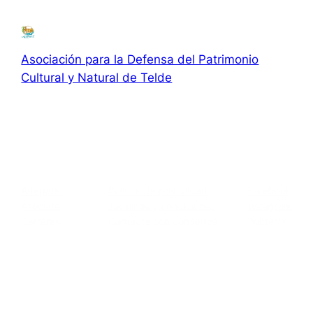
Asociación para la Defensa del Patrimonio
Cultural y Natural de Telde
Asociación para la Defensa el Patrimonio Cultural y Natural
de Telde
Acerca de
Privacidad
Social
Adepatel
Política de privacidad
Facebook
Asóciate
Términos y condiciones
Instagram
Carreras
Contacta con consotros
Twitter/X
c/ El Roque, 119 · 35200 · San Gregorio · Telde