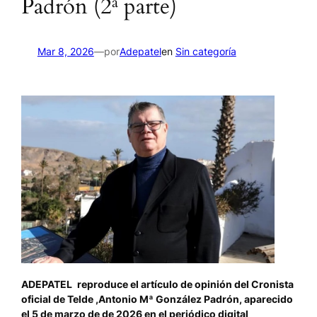
Padrón (2ª parte)
por
Mar 8, 2026
—
Adepatel
en
Sin categoría
ADEPATEL
reproduce el artículo de opinión del Cronista
oficial de Telde ,Antonio Mª González Padrón, aparecido
el 5 de marzo de de 2026 en el periódico digital