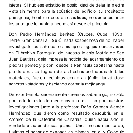
Isletas. Si hubiese existido la posibilidad de dejar la piedra
vista sin merma para la acústica del edificio, su arquitecto
primigenio, hombre docto en esas lides, no dudamos ni un
instante que lo hubiera hecho así desde el principio.
Don Pedro Hernández Benitez (Cruces, Cuba, 1893-
Telde, Gran Canaria, 1968), nada sospechoso de no haber
investigado con ahínco los múltiples legajos conservados
en El Archivo Parroquial de nuestra Iglesia Matriz de San
Juan Bautista, deja impresa la noticia del acarreamiento de
piedras pómez y picón, desde la Península capitalina hasta
pie de obra. La llegada de las bestias portadoras de tales
materiales, fueron recibidas con gran júbilo, lanzándose
sonoros voladores y haciendo correr la mojiganga.
De este templo sinceramente creemos saber algo, no sólo
por todo lo leído de meritorios autores, sino por nuestras
investigaciones junto a la profesora Doña Carmen Alemán
Hernández, que dieron como resultado descubrir, en el
Archivo de la Catedral de Canarias, quien había sido el
verdadero autor de sus planos. Unos meses más tarde,
tuvimos el honor de exponer las mismas, en el V Coloquio