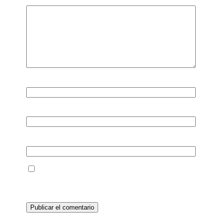
Comentario
*
Nombre
*
Correo electrónico
*
Web
Guarda mi nombre, correo electrónico y web en
este navegador para la próxima vez que
comente.