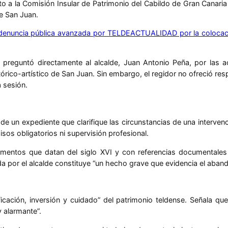
to a la Comisión Insular de Patrimonio del Cabildo de Gran Canari
de San Juan.
denuncia pública avanzada por TELDEACTUALIDAD por la colocació
 preguntó directamente al alcalde, Juan Antonio Peña, por las a
órico-artístico de San Juan. Sin embargo, el regidor no ofreció r
a sesión.
ra de un expediente que clarifique las circunstancias de una interve
isos obligatorios ni supervisión profesional.
entos que datan del siglo XVI y con referencias documentales d
 por el alcalde constituye “un hecho grave que evidencia el abando
ficación, inversión y cuidado” del patrimonio teldense. Señala q
 alarmante”.