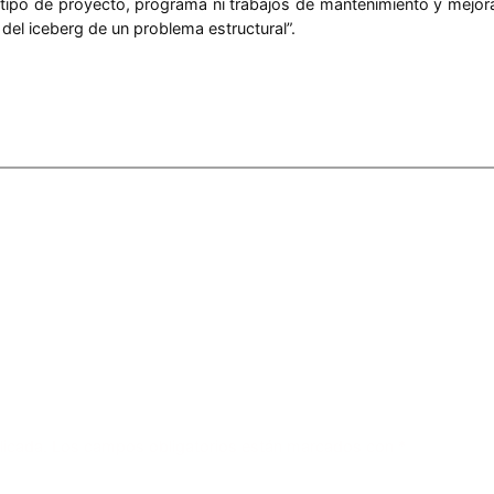
tipo de proyecto, programa ni trabajos de mantenimiento y mejora 
 del iceberg de un problema estructural”.
licada.
Los campos obligatorios están marcados con
*