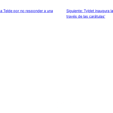
 a Telde por no responder a una
Siguiente:
Tyldet inaugura l
través de las carátulas’
→
Acerca de
Adepatel
Asóciate