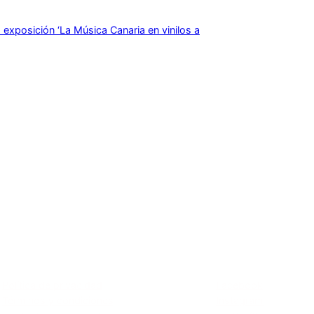
a exposición ‘La Música Canaria en vinilos a
Privacidad
Social
Política de privacidad
Facebook
Términos y condiciones
Instagram