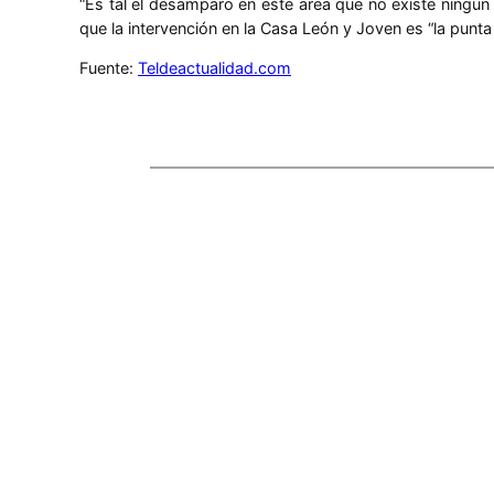
“Es tal el desamparo en este área que no existe ningún 
que la intervención en la Casa León y Joven es “la punta
Fuente:
Teldeactualidad.com
Comentarios
Deja una respuesta
Tu dirección de correo electrónico no será pub
Comentario
*