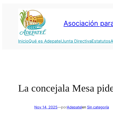
Saltar
al
contenido
Asociación para
Inicio
Qué es Adepatel
Junta Directiva
Estatutos
A
La concejala Mesa pide
Nov 14, 2025
—
por
Adepatel
en
Sin categoría