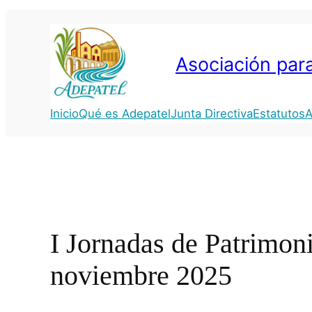
Saltar
al
contenido
Asociación para
Inicio
Qué es Adepatel
Junta Directiva
Estatutos
A
I Jornadas de Patrimoni
noviembre 2025