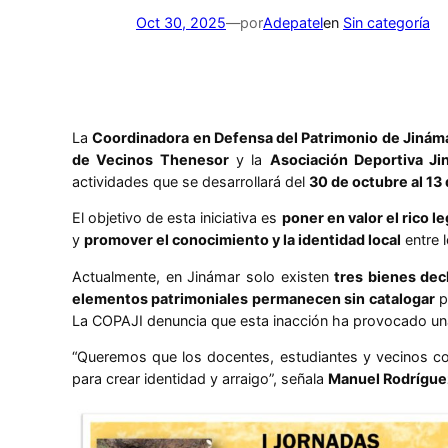
Oct 30, 2025
—
por
Adepatel
en
Sin categoría
La
Coordinadora en Defensa del Patrimonio de Jinám
de Vecinos Thenesor
y la
Asociación Deportiva Ji
actividades que se desarrollará del
30 de octubre al 1
El objetivo de esta iniciativa es
poner en valor el rico l
y
promover el conocimiento y la identidad local
entre l
Actualmente, en Jinámar solo existen
tres bienes dec
elementos patrimoniales permanecen sin catalogar
p
La COPAJI denuncia que esta inacción ha provocado un
“Queremos que los docentes, estudiantes y vecinos co
para crear identidad y arraigo”, señala
Manuel Rodríguez