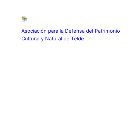
Asociación para la Defensa del Patrimonio
Cultural y Natural de Telde
Asociación para la Defensa el Patrimonio Cultural y
Natural de Telde
c/ El Roque, 119 · 35200 · San Gregorio · Telde