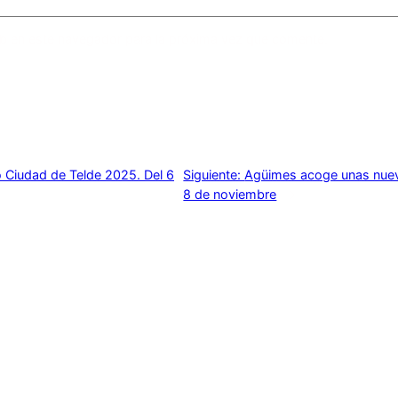
b en este navegador para la próxima vez que comente.
 Ciudad de Telde 2025. Del 6
Siguiente:
Agüimes acoge unas nueva
8 de noviembre
→